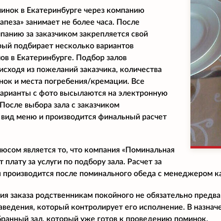
инок в Екатеринбурге через компанию
апеза» занимает не более часа. После
панию за заказчиком закрепляется свой
ый подбирает несколько вариантов
ов в Екатеринбурге. Подбор залов
исходя из пожеланий заказчика, количества
нок и места погребения/кремации. Все
арианты с фото высылаются на электронную
 После выбора зала с заказчиком
 вид меню и производится финальный расчет
сом является то, что компания «Поминальная
т плату за услуги по подбору зала. Расчет за
я производится после поминального обеда с менеджером к
я заказа родственникам покойного не обязательно предва
ведения, который контролирует его исполнение. В назнач
ранный зал, который уже готов к проведению поминок.