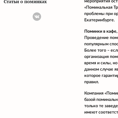
Статьи о поминках
мероприятия ост
«Поминальная Тр
проблемы при ор
Екатеринбурге.
Поминки в кафе,
Проведение поми
популярным спос
Более того – ес
организация пом
время и силы, н
данном случае я
которое гаранти
правил.
Компания «Помин
базой поминальн
только те завед
имеют соответс