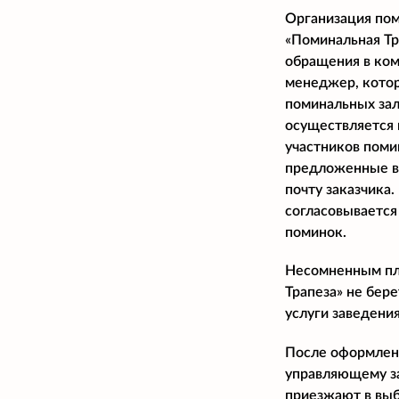
Организация пом
«Поминальная Тр
обращения в ком
менеджер, котор
поминальных зал
осуществляется 
участников поми
предложенные в
почту заказчика.
согласовывается
поминок.
Несомненным плю
Трапеза» не бере
услуги заведени
После оформлени
управляющему за
приезжают в выб