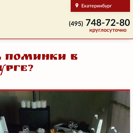
Екатеринбург
748-72-80
(495)
круглосуточно
ь поминки в
урге?