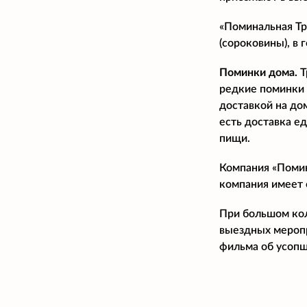
«Поминальная Тр
(сороковины), в 
Поминки дома.
Т
редкие поминки 
доставкой на до
есть доставка е
пищи.
Компания «Помин
компания имеет 
При большом кол
выездных меропри
фильма об усопш